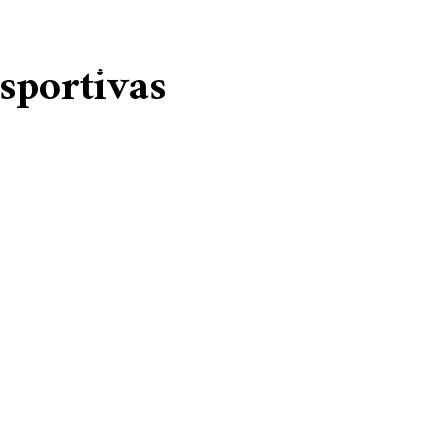
sportivas
GRADIO.NET
Book Now