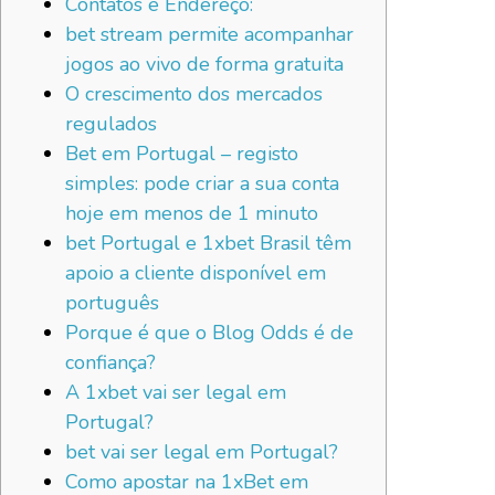
Contatos e Endereço:
bet stream permite acompanhar
jogos ao vivo de forma gratuita
O crescimento dos mercados
regulados
Bet em Portugal – registo
simples: pode criar a sua conta
hoje em menos de 1 minuto
bet Portugal e 1xbet Brasil têm
apoio a cliente disponível em
português
Porque é que o Blog Odds é de
confiança?
A 1xbet vai ser legal em
Portugal?
bet vai ser legal em Portugal?
Como apostar na 1xBet em