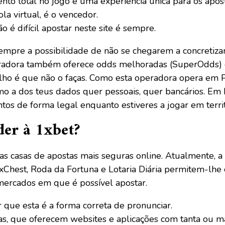
nto total no jogo e uma experiência única para os apos
 virtual, é o vencedor.
o é difícil apostar neste site é sempre.
mpre a possibilidade de não se chegarem a concretizar
eradora também oferece odds melhoradas (SuperOdds) e
lho é que não o faças. Como esta operadora opera em 
o a dos teus dados quer pessoais, quer bancários. Em Po
tos de forma legal enquanto estiveres a jogar em terr
der à 1xbet?
 casas de apostas mais seguras online. Atualmente, a
xChest, Roda da Fortuna e Lotaria Diária permitem-lhe 
ercados em que é possível apostar.
r que esta é a forma correta de pronunciar.
as, que oferecem websites e aplicações com tanta ou m