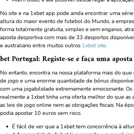
No site e na 1xbet app pode ainda encontrar uma série 
altura do maior evento de futebol do Mundo, a empres
forma totalmente gratuita, simples e sem enganos, atra
aposta desportiva com mais de 33 desportos disponíveis 
e australiano entre muitos outros
1xbet site
.
bet Portugal: Registe-se e faça uma aposta
No entanto, encontra na nossa plataforma mais do que 
de jogo e uma enorme quantidade de bónus disponíveis
com uma jogabilidade extremamente emocionante. Os ap
realmente a 1xbet tinha uma oferta melhor do que as al
as leis de jogo online nem as obrigações fiscais. Na 
podia apostar 10 euros sem risco.
É fácil de ver que a 1xbet tem concorrência à alt