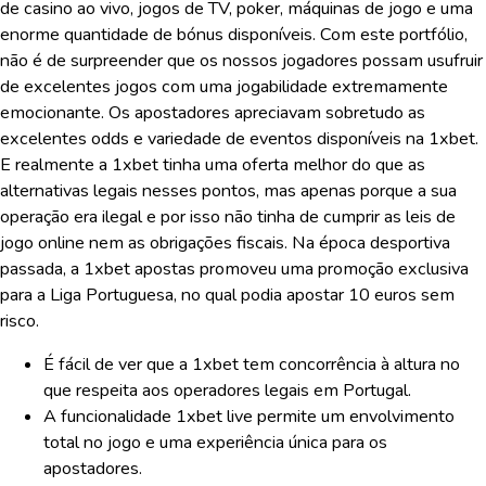
de casino ao vivo, jogos de TV, poker, máquinas de jogo e uma
enorme quantidade de bónus disponíveis. Com este portfólio,
não é de surpreender que os nossos jogadores possam usufruir
de excelentes jogos com uma jogabilidade extremamente
emocionante. Os apostadores apreciavam sobretudo as
excelentes odds e variedade de eventos disponíveis na 1xbet.
E realmente a 1xbet tinha uma oferta melhor do que as
alternativas legais nesses pontos, mas apenas porque a sua
operação era ilegal e por isso não tinha de cumprir as leis de
jogo online nem as obrigações fiscais. Na época desportiva
passada, a 1xbet apostas promoveu uma promoção exclusiva
para a Liga Portuguesa, no qual podia apostar 10 euros sem
risco.
É fácil de ver que a 1xbet tem concorrência à altura no
que respeita aos operadores legais em Portugal.
A funcionalidade 1xbet live permite um envolvimento
total no jogo e uma experiência única para os
apostadores.