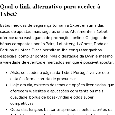
Qual o link alternativo para aceder à
1xbet?
Estas medidas de segurança tornam a 1xbet em uma das
casas de apostas mais seguras online. Atualmente, a 1xbet
oferece uma vasta gama de promoções online. Os jogos de
bónus compostos por 1xPairs, 1xLottery, 1xChest, Roda da
Fortuna e Lotaria Diária permitem-lhe conquistar ganhos
especiais, compilar pontos. Mas o destaque da Bwin é mesmo
a variedade de eventos e mercados em que é possível apostar.
Aliás, se aceder á página da 1xbet Portugal vai ver que
esta é a forma correta de pronunciar.
Hoje em dia, existem dezenas de opções licenciadas, que
oferecem websites e aplicações com tanta ou mais
qualidade, bónus de boas-vindas e odds super
competitivas.
Outra das funções bastante apreciadas pelos clientes da