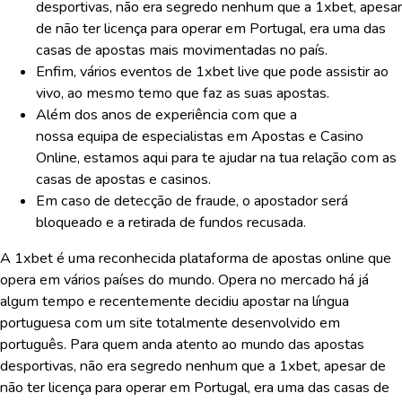
desportivas, não era segredo nenhum que a 1xbet, apesar
de não ter licença para operar em Portugal, era uma das
casas de apostas mais movimentadas no país.
Enfim, vários eventos de 1xbet live que pode assistir ao
vivo, ao mesmo temo que faz as suas apostas.
Além dos anos de experiência com que a
nossa equipa de especialistas em Apostas e Casino
Online, estamos aqui para te ajudar na tua relação com as
casas de apostas e casinos.
Em caso de detecção de fraude, o apostador será
bloqueado e a retirada de fundos recusada.
A 1xbet é uma reconhecida plataforma de apostas online que
opera em vários países do mundo. Opera no mercado há já
algum tempo e recentemente decidiu apostar na língua
portuguesa com um site totalmente desenvolvido em
português. Para quem anda atento ao mundo das apostas
desportivas, não era segredo nenhum que a 1xbet, apesar de
não ter licença para operar em Portugal, era uma das casas de