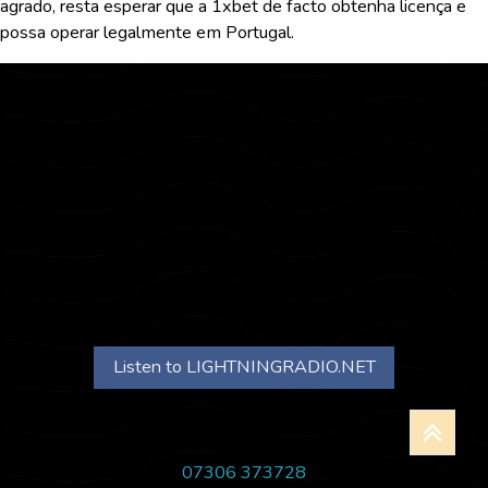
agrado, resta esperar que a 1xbet de facto obtenha licença e
possa operar legalmente em Portugal.
Navigation
Home
Itinerary
Gallery
Activities
Events
Faqs
Newsletter
Hype Coiffure Hair Salon
Listen to LIGHTNINGRADIO.NET
Contact
07306 373728