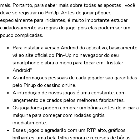
mais. Portanto, para saber mais sobre todas as apostas , você
deve se registrar no PinUp. Antes de jogar pôquer,
especialmente para iniciantes, é muito importante estudar
cuidadosamente as regras do jogo, pois elas podem ser um
pouco complicadas.
Para instalar a versão Android do aplicativo, basicamente
vá ao site oficial do Pin-Up no navegador do seu
smartphone e abra o menu para tocar em “Instalar
Android”.
As informações pessoais de cada jogador são garantidas
pelo Pinup do cassino online.
A introdução de novos jogos é uma constante, com
lançamento de criados pelos melhores fabricantes.
Os jogadores podem comprar um bônus antes de iniciar a
máquina para começar com rodadas grátis
imediatamente.
Esses jogos o agradarão com um RTP alto, gráficos
brilhantes, uma bela trilha sonora e recursos de bônus.