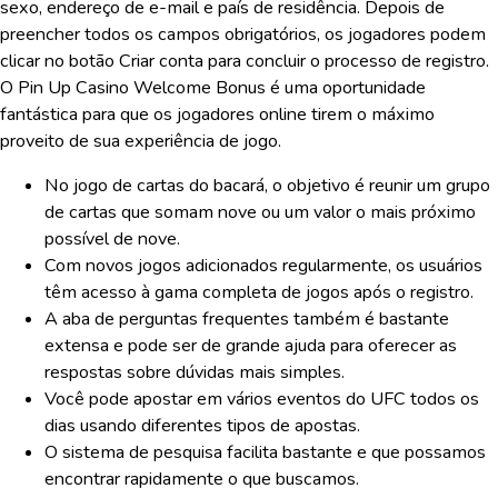
sexo, endereço de e-mail e país de residência. Depois de
preencher todos os campos obrigatórios, os jogadores podem
clicar no botão Criar conta para concluir o processo de registro.
O Pin Up Casino Welcome Bonus é uma oportunidade
fantástica para que os jogadores online tirem o máximo
proveito de sua experiência de jogo.
No jogo de cartas do bacará, o objetivo é reunir um grupo
de cartas que somam nove ou um valor o mais próximo
possível de nove.
Com novos jogos adicionados regularmente, os usuários
têm acesso à gama completa de jogos após o registro.
A aba de perguntas frequentes também é bastante
extensa e pode ser de grande ajuda para oferecer as
respostas sobre dúvidas mais simples.
Você pode apostar em vários eventos do UFC todos os
dias usando diferentes tipos de apostas.
O sistema de pesquisa facilita bastante e que possamos
encontrar rapidamente o que buscamos.