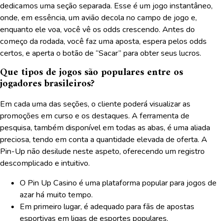
dedicamos uma seção separada. Esse é um jogo instantâneo,
onde, em essência, um avião decola no campo de jogo e,
enquanto ele voa, você vê os odds crescendo. Antes do
começo da rodada, você faz uma aposta, espera pelos odds
certos, e aperta o botão de “Sacar” para obter seus lucros.
Que tipos de jogos são populares entre os
jogadores brasileiros?
Em cada uma das seções, o cliente poderá visualizar as
promoções em curso e os destaques. A ferramenta de
pesquisa, também disponível em todas as abas, é uma aliada
preciosa, tendo em conta a quantidade elevada de oferta. A
Pin-Up não desilude neste aspeto, oferecendo um registro
descomplicado e intuitivo.
O Pin Up Casino é uma plataforma popular para jogos de
azar há muito tempo.
Em primeiro lugar, é adequado para fãs de apostas
esportivas em ligas de esportes populares.