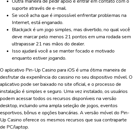
Outra maneira de pedir apoio é entrar em contato com o
suporte através de e-mail.
Se você acha que é impossível enfrentar problemas na
Internet, está enganado.
Blackjack é um jogo simples, mas divertido, no qual você
deve marcar pelo menos 21 pontos em uma rodada sem
ultrapassar 21 nas mãos do dealer.
Isso ajudará você a se manter focado e motivado
enquanto estiver jogando.
O aplicativo Pin-Up Casino para iOS é uma ótima maneira de
desfrutar da experiência do cassino no seu dispositivo móvel. O
aplicativo pode ser baixado no site oficial, e o processo de
instalação é simples e seguro. Uma vez instalado, os usuários
podem acessar todos os recursos disponíveis na versão
desktop, incluindo uma ampla seleção de jogos, eventos
esportivos, bônus e opções bancárias. A versão móvel do Pin-
Up Casino oferece os mesmos recursos que sua contraparte
de PC/laptop.