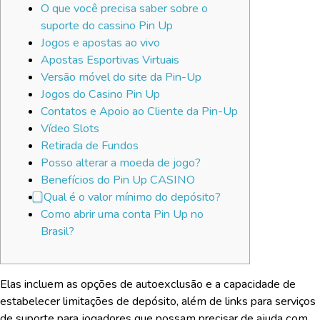
O que você precisa saber sobre o
suporte do cassino Pin Up
Jogos e apostas ao vivo
Apostas Esportivas Virtuais
Versão móvel do site da Pin-Up
Jogos do Casino Pin Up
Contatos e Apoio ao Cliente da Pin-Up
Vídeo Slots
Retirada de Fundos
Posso alterar a moeda de jogo?
Benefícios do Pin Up CASINO
⃣ Qual é o valor mínimo do depósito?
Como abrir uma conta Pin Up no
Brasil?
Elas incluem as opções de autoexclusão e a capacidade de
estabelecer limitações de depósito, além de links para serviços
de suporte para jogadores que possam precisar de ajuda com