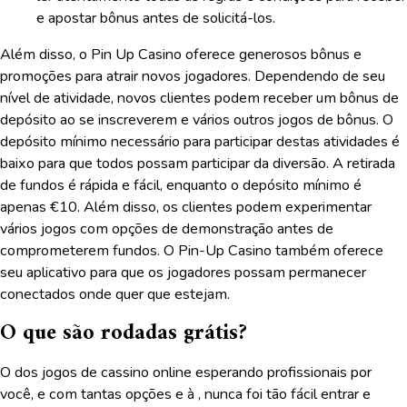
e apostar bônus antes de solicitá-los.
Além disso, o Pin Up Casino oferece generosos bônus e
promoções para atrair novos jogadores. Dependendo de seu
nível de atividade, novos clientes podem receber um bônus de
depósito ao se inscreverem e vários outros jogos de bônus. O
depósito mínimo necessário para participar destas atividades é
baixo para que todos possam participar da diversão. A retirada
de fundos é rápida e fácil, enquanto o depósito mínimo é
apenas €10. Além disso, os clientes podem experimentar
vários jogos com opções de demonstração antes de
comprometerem fundos. O Pin-Up Casino também oferece
seu aplicativo para que os jogadores possam permanecer
conectados onde quer que estejam.
O que são rodadas grátis?
O dos jogos de cassino online esperando profissionais por
você, e com tantas opções e à , nunca foi tão fácil entrar e