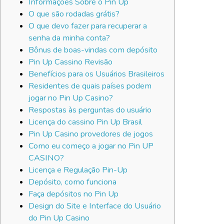
Informações Sobre o Pin Up
O que são rodadas grátis?
O que devo fazer para recuperar a
senha da minha conta?
Bônus de boas-vindas com depósito
Pin Up Cassino Revisão
Benefícios para os Usuários Brasileiros
Residentes de quais países podem
jogar no Pin Up Casino?
Respostas às perguntas do usuário
Licença do cassino Pin Up Brasil
Pin Up Casino provedores de jogos
Como eu começo a jogar no Pin UP
CASINO?
Licença e Regulação Pin-Up
Depósito, como funciona
Faça depósitos no Pin Up
Design do Site e Interface do Usuário
do Pin Up Casino