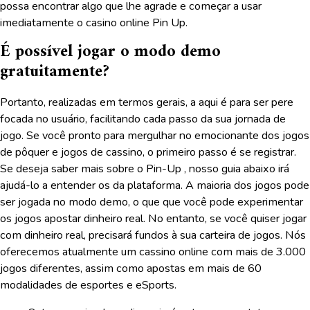
possa encontrar algo que lhe agrade e começar a usar
imediatamente o casino online Pin Up.
É possível jogar o modo demo
gratuitamente?
Portanto, realizadas em termos gerais, a aqui é para ser pere
focada no usuário, facilitando cada passo da sua jornada de
jogo. Se você pronto para mergulhar no emocionante dos jogos
de pôquer e jogos de cassino, o primeiro passo é se registrar.
Se deseja saber mais sobre o Pin-Up , nosso guia abaixo irá
ajudá-lo a entender os da plataforma. A maioria dos jogos pode
ser jogada no modo demo, o que que você pode experimentar
os jogos apostar dinheiro real. No entanto, se você quiser jogar
com dinheiro real, precisará fundos à sua carteira de jogos. Nós
oferecemos atualmente um cassino online com mais de 3.000
jogos diferentes, assim como apostas em mais de 60
modalidades de esportes e eSports.