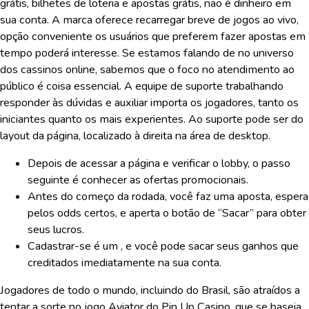
grátis, bilhetes de loteria e apostas grátis, não é dinheiro em
sua conta. A marca oferece recarregar breve de jogos ao vivo,
opção conveniente os usuários que preferem fazer apostas em
tempo poderá interesse. Se estamos falando de no universo
dos cassinos online, sabemos que o foco no atendimento ao
público é coisa essencial. A equipe de suporte trabalhando
responder às dúvidas e auxiliar importa os jogadores, tanto os
iniciantes quanto os mais experientes. Ao suporte pode ser do
layout da página, localizado à direita na área de desktop.
Depois de acessar a página e verificar o lobby, o passo
seguinte é conhecer as ofertas promocionais.
Antes do começo da rodada, você faz uma aposta, espera
pelos odds certos, e aperta o botão de “Sacar” para obter
seus lucros.
Cadastrar-se é um , e você pode sacar seus ganhos que
creditados imediatamente na sua conta.
Jogadores de todo o mundo, incluindo do Brasil, são atraídos a
tentar a sorte no jogo Aviator do Pin Up Casino, que se baseia