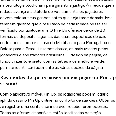
na tecnologia blockchain para garantir a justiça. À medida que a
rodada avança e a altitude do voo aumenta, os jogadores
devem coletar seus ganhos antes que seja tarde demais. Isso
também garante que o resultado de cada rodada possa ser
verificado por qualquer um. O Pin-Up oferece cerca de 20
formas de depósito, algumas das quais específicas do país
onde opera, como é o caso do Multibanco para Portugal ou do
Boleto para o Brasil. Listamos abaixo, os mais usados pelos
jogadores e apostadores brasileiros. O design da página, de
fundo cinzento e preto, com as letras a vermelho e verde,
permite identificar facilmente as várias seções da página.
Residentes de quais países podem jogar no Pin Up
Casino?
Com o aplicativo móvel Pin Up, os jogadores podem jogar o
apk do cassino Pin Up online no conforto de sua casa. Obter os
, é registrar uma conta e se inscrever receber promocionais.
Todas as ofertas disponíveis estão localizadas na seção