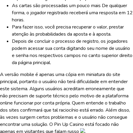
As cartas são processadas um pouco mais De qualquer
forma, o jogador registrado receberá uma resposta em 12
horas.
Para fazer isso, você precisa recuperar o valor, prestar
atenção às probabilidades da aposta e à aposta.
Depois de concluir o processo de registro, os jogadores
podem acessar sua conta digitando seu nome de usuário
e senha nos respectivos campos no canto superior direito
da página principal.
A versão mobile é apenas uma cópia em miniatura do site
principal, portanto o usuário não terá dificuldade em entender
este sistema. Alguns usuários acreditam erroneamente que
não precisam de suporte técnico pelo motivo de a plataforma
online funcionar por conta própria. Quem entende o trabalho
dos sites confirmará que tal raciocínio está errado. Além disso,
às vezes surgem certos problemas e o usuário não consegue
encontrar uma solução. O Pin Up Casino está focado não
apenas em visitantes que falam russo
.