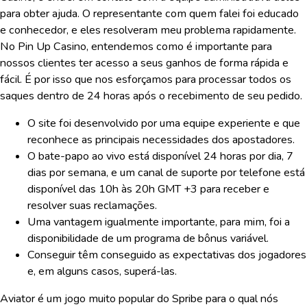
para obter ajuda. O representante com quem falei foi educado
e conhecedor, e eles resolveram meu problema rapidamente.
No Pin Up Casino, entendemos como é importante para
nossos clientes ter acesso a seus ganhos de forma rápida e
fácil. É por isso que nos esforçamos para processar todos os
saques dentro de 24 horas após o recebimento de seu pedido.
O site foi desenvolvido por uma equipe experiente e que
reconhece as principais necessidades dos apostadores.
O bate-papo ao vivo está disponível 24 horas por dia, 7
dias por semana, e um canal de suporte por telefone está
disponível das 10h às 20h GMT +3 para receber e
resolver suas reclamações.
Uma vantagem igualmente importante, para mim, foi a
disponibilidade de um programa de bônus variável.
Conseguir têm conseguido as expectativas dos jogadores
e, em alguns casos, superá-las.
Aviator é um jogo muito popular do Spribe para o qual nós