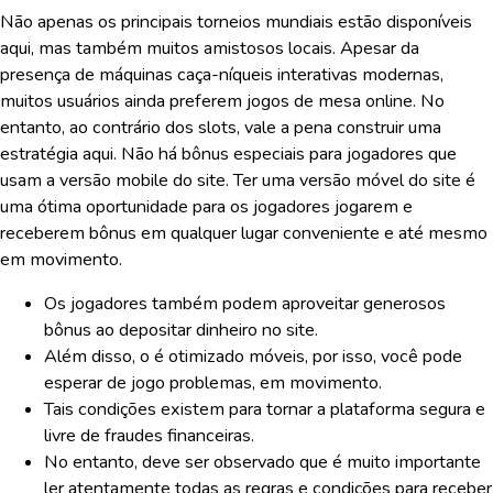
Não apenas os principais torneios mundiais estão disponíveis
aqui, mas também muitos amistosos locais. Apesar da
presença de máquinas caça-níqueis interativas modernas,
muitos usuários ainda preferem jogos de mesa online. No
entanto, ao contrário dos slots, vale a pena construir uma
estratégia aqui. Não há bônus especiais para jogadores que
usam a versão mobile do site. Ter uma versão móvel do site é
uma ótima oportunidade para os jogadores jogarem e
receberem bônus em qualquer lugar conveniente e até mesmo
em movimento.
Os jogadores também podem aproveitar generosos
bônus ao depositar dinheiro no site.
Além disso, o é otimizado móveis, por isso, você pode
esperar de jogo problemas, em movimento.
Tais condições existem para tornar a plataforma segura e
livre de fraudes financeiras.
No entanto, deve ser observado que é muito importante
ler atentamente todas as regras e condições para receber