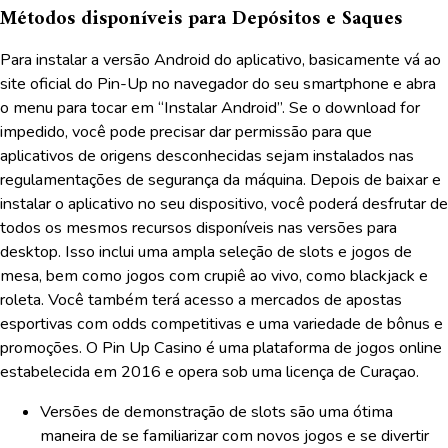
Métodos disponíveis para Depósitos e Saques
Para instalar a versão Android do aplicativo, basicamente vá ao
site oficial do Pin-Up no navegador do seu smartphone e abra
o menu para tocar em “Instalar Android”. Se o download for
impedido, você pode precisar dar permissão para que
aplicativos de origens desconhecidas sejam instalados nas
regulamentações de segurança da máquina. Depois de baixar e
instalar o aplicativo no seu dispositivo, você poderá desfrutar de
todos os mesmos recursos disponíveis nas versões para
desktop. Isso inclui uma ampla seleção de slots e jogos de
mesa, bem como jogos com crupiê ao vivo, como blackjack e
roleta. Você também terá acesso a mercados de apostas
esportivas com odds competitivas e uma variedade de bônus e
promoções. O Pin Up Casino é uma plataforma de jogos online
estabelecida em 2016 e opera sob uma licença de Curaçao.
Versões de demonstração de slots são uma ótima
maneira de se familiarizar com novos jogos e se divertir