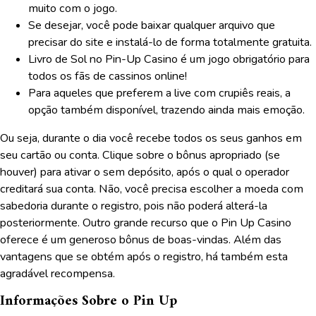
muito com o jogo.
Se desejar, você pode baixar qualquer arquivo que
precisar do site e instalá-lo de forma totalmente gratuita.
Livro de Sol no Pin-Up Casino é um jogo obrigatório para
todos os fãs de cassinos online!
Para aqueles que preferem a live com crupiês reais, a
opção também disponível, trazendo ainda mais emoção.
Ou seja, durante o dia você recebe todos os seus ganhos em
seu cartão ou conta. Clique sobre o bônus apropriado (se
houver) para ativar o sem depósito, após o qual o operador
creditará sua conta. Não, você precisa escolher a moeda com
sabedoria durante o registro, pois não poderá alterá-la
posteriormente. Outro grande recurso que o Pin Up Casino
oferece é um generoso bônus de boas-vindas. Além das
vantagens que se obtém após o registro, há também esta
agradável recompensa.
Informações Sobre o Pin Up