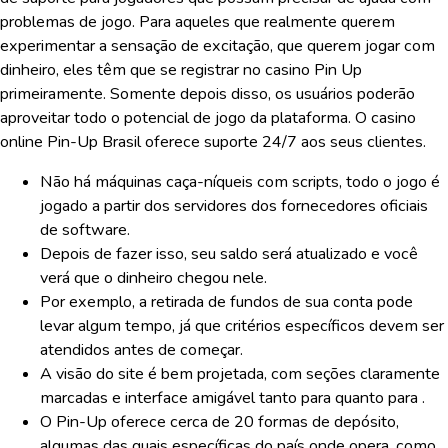
problemas de jogo. Para aqueles que realmente querem
experimentar a sensação de excitação, que querem jogar com
dinheiro, eles têm que se registrar no casino Pin Up
primeiramente. Somente depois disso, os usuários poderão
aproveitar todo o potencial de jogo da plataforma. O casino
online Pin-Up Brasil oferece suporte 24/7 aos seus clientes.
Não há máquinas caça-níqueis com scripts, todo o jogo é
jogado a partir dos servidores dos fornecedores oficiais
de software.
Depois de fazer isso, seu saldo será atualizado e você
verá que o dinheiro chegou nele.
Por exemplo, a retirada de fundos de sua conta pode
levar algum tempo, já que critérios específicos devem ser
atendidos antes de começar.
A visão do site é bem projetada, com seções claramente
marcadas e interface amigável tanto para quanto para .
O Pin-Up oferece cerca de 20 formas de depósito,
algumas das quais específicas do país onde opera, como