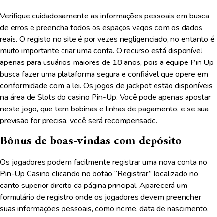
Verifique cuidadosamente as informações pessoais em busca
de erros e preencha todos os espaços vagos com os dados
reais. O registo no site é por vezes negligenciado, no entanto é
muito importante criar uma conta. O recurso está disponível
apenas para usuários maiores de 18 anos, pois a equipe Pin Up
busca fazer uma plataforma segura e confiável que opere em
conformidade com a lei. Os jogos de jackpot estão disponíveis
na área de Slots do casino Pin-Up. Você pode apenas apostar
neste jogo, que tem bobinas e linhas de pagamento, e se sua
previsão for precisa, você será recompensado.
Bônus de boas-vindas com depósito
Os jogadores podem facilmente registrar uma nova conta no
Pin-Up Casino clicando no botão “Registrar” localizado no
canto superior direito da página principal. Aparecerá um
formulário de registro onde os jogadores devem preencher
suas informações pessoais, como nome, data de nascimento,