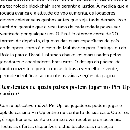
na tecnologia blockchain para garantir a justiça. À medida que a
rodada avança e a altitude do voo aumenta, os jogadores
devem coletar seus ganhos antes que seja tarde demais. Isso
também garante que o resultado de cada rodada possa ser
verificado por qualquer um. O Pin-Up oferece cerca de 20
formas de depósito, algumas das quais específicas do país
onde opera, como é o caso do Multibanco para Portugal ou do
Boleto para o Brasil. Listamos abaixo, os mais usados pelos
jogadores e apostadores brasileiros. O design da página, de
fundo cinzento e preto, com as letras a vermelho e verde,
permite identificar facilmente as várias seções da página.
Residentes de quais países podem jogar no Pin Up
Casino?
Com o aplicativo móvel Pin Up, os jogadores podem jogar o
apk do cassino Pin Up online no conforto de sua casa. Obter os
, é registrar uma conta e se inscrever receber promocionais.
Todas as ofertas disponíveis estão localizadas na seção