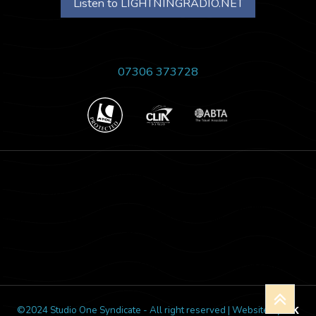
Listen to LIGHTNINGRADIO.NET
Contact
07306 373728
Life Is What You Make It and Cruise Holidays are trading names of The Co-Op
Consortium which is part of The Midcounties Co-operative Limited. We are a member of
ABTA with ABTA number P6503. The air holiday packages shown are ATOL protected
by the Civil Aviation Authority, as we act as an agent for licensed operators. We also offer
our own air holidays and our ATOL number is 6053. ATOL protection does not appy to all
holidays shown on this website. Please ask us to confirm what protection may apply to
your booking.
Privacy Policy
Terms of Business
Website Conditions
©2024 Studio One Syndicate - All right reserved | Website by