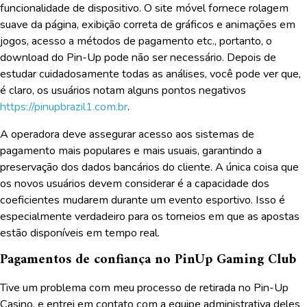
funcionalidade de dispositivo. O site móvel fornece rolagem
suave da página, exibição correta de gráficos e animações em
jogos, acesso a métodos de pagamento etc., portanto, o
download do Pin-Up pode não ser necessário. Depois de
estudar cuidadosamente todas as análises, você pode ver que,
é claro, os usuários notam alguns pontos negativos
https://pinupbrazil1.com.br
.
A operadora deve assegurar acesso aos sistemas de
pagamento mais populares e mais usuais, garantindo a
preservação dos dados bancários do cliente. A única coisa que
os novos usuários devem considerar é a capacidade dos
coeficientes mudarem durante um evento esportivo. Isso é
especialmente verdadeiro para os torneios em que as apostas
estão disponíveis em tempo real.
Pagamentos de confiança no PinUp Gaming Club
Tive um problema com meu processo de retirada no Pin-Up
Casino, e entrei em contato com a equipe administrativa deles