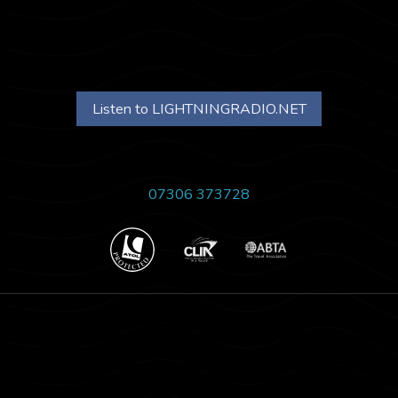
Events
Faqs
Newsletter
Hype Coiffure Hair Salon
Listen to LIGHTNINGRADIO.NET
Contact
07306 373728
Life Is What You Make It and Cruise Holidays are trading names of The Co-Op
Consortium which is part of The Midcounties Co-operative Limited. We are a member of
ABTA with ABTA number P6503. The air holiday packages shown are ATOL protected
by the Civil Aviation Authority, as we act as an agent for licensed operators. We also offer
our own air holidays and our ATOL number is 6053. ATOL protection does not appy to all
holidays shown on this website. Please ask us to confirm what protection may apply to