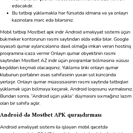
edəcəkdir.
Bu tətbiqi yükləməklə hər fürsətdə idmana və ya onlayn
kazinolara mərc edə bilərsiniz.
Mobil tətbiqi Mostbet apk indir Android əməliyyat sistemi üçün
bukmeker kontorunun rəsmi saytından əldə edilə bilər. Google
siyasəti qumar əyləncələrinə daxil olmağa imkan verən hostinq
proqramına icazə vermir Onlayn qumar obyektinin rəsmi
saytından Mostbet AZ indir üçün proqramlar bölməsinə xüsusi
keçiddən keçməli olacaqsınız. Yükləmə linki onlayn qumar
klubunun portalının əsas səhifəsinin yuxarı sol küncündə
yerləşir. Onlayn qumar müəssisəsinin rəsmi saytında tətbiqləri
yükləmək üçün bölməyə keçərək, Android loqosunu vurmalısınız.
Bundan sonra, “Android üçün yüklə” düyməsini sıxmağınız lazım
olan bir səhifə açılır.
Android-də Mostbet APK quraşdırması
Android əməliyyat sistemi ilə işləyən mobil qacetdə