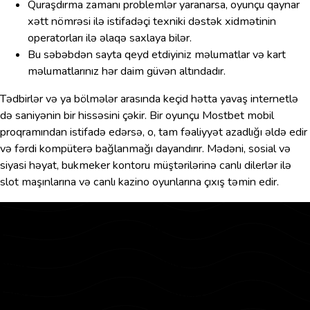
Quraşdırma zamanı problemlər yaranarsa, oyunçu qaynar
xətt nömrəsi ilə istifadəçi texniki dəstək xidmətinin
operatorları ilə əlaqə saxlaya bilər.
Bu səbəbdən sayta qeyd etdiyiniz məlumatlar və kart
məlumatlarınız hər daim güvən altındadır.
Tədbirlər və ya bölmələr arasında keçid hətta yavaş internetlə
də saniyənin bir hissəsini çəkir. Bir oyunçu Mostbet mobil
proqramından istifadə edərsə, o, tam fəaliyyət azadlığı əldə edir
və fərdi kompüterə bağlanmağı dayandırır. Mədəni, sosial və
siyasi həyat, bukmeker kontoru müştərilərinə canlı dilerlər ilə
slot maşınlarına və canlı kazino oyunlarına çıxış təmin edir.
Navigation
Home
Itinerary
Gallery
Activities