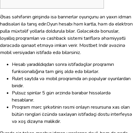
Əsas səhifənin girişində isə bannerlər oyunçunu ən yaxın idman
hadisələri ilə tanış edir.Oyun hesabı həm kartla, həm də elektron
pulla müxtəlif yollarla doldurula bilər. Gələcəkdə bonuslar,
loyallıq proqramları və cashback sistemi tariflərə əhəmiyyətli
dərəcədə qənaət etməyə imkan verir. Mostbet Indir əvəzinə
mobil versiyadan istifadə edə bilərsiniz.
Hesab yaradıldıqdan sonra istifadəçilər proqramın
funksionallığına tam giriş əldə edə bilərlər.
Rulet saytda və mobil proqramda ən populyar oyunlardan
biridir.
Pulsuz spinlər 5 gün ərzində bərabər hissələrdə
hesablanır.
Proqram mərc şirkətinin rəsmi onlayn resursuna xas olan
bütün rəngləri özündə saxlayan istifadəçi dostu interfeysə
və xoş dizayna malikdir.