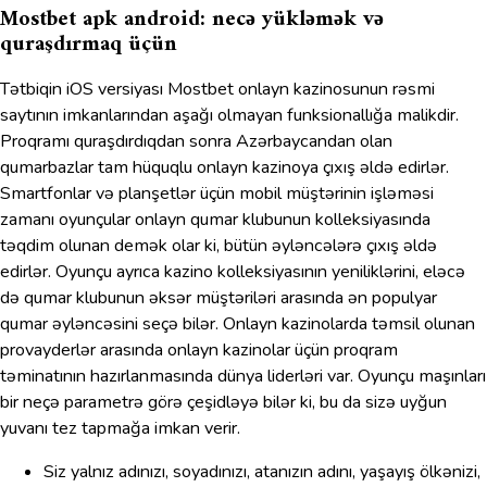
Mostbet apk android: necə yükləmək və
quraşdırmaq üçün
Tətbiqin iOS versiyası Mostbet onlayn kazinosunun rəsmi
saytının imkanlarından aşağı olmayan funksionallığa malikdir.
Proqramı quraşdırdıqdan sonra Azərbaycandan olan
qumarbazlar tam hüquqlu onlayn kazinoya çıxış əldə edirlər.
Smartfonlar və planşetlər üçün mobil müştərinin işləməsi
zamanı oyunçular onlayn qumar klubunun kolleksiyasında
təqdim olunan demək olar ki, bütün əyləncələrə çıxış əldə
edirlər. Oyunçu ayrıca kazino kolleksiyasının yeniliklərini, eləcə
də qumar klubunun əksər müştəriləri arasında ən populyar
qumar əyləncəsini seçə bilər. Onlayn kazinolarda təmsil olunan
provayderlər arasında onlayn kazinolar üçün proqram
təminatının hazırlanmasında dünya liderləri var. Oyunçu maşınları
bir neçə parametrə görə çeşidləyə bilər ki, bu da sizə uyğun
yuvanı tez tapmağa imkan verir.
Siz yalnız adınızı, soyadınızı, atanızın adını, yaşayış ölkənizi,