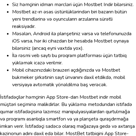
Siz həmçinin idman mərcləri üçün Mostbet Indir bilərsiniz.
Mostbet az-ın əsas üstünlüklərindən biri bazarın bütün
yeni trendlərinə və oyuncuların arzularına sürətli
reaksiyadır.
Məsələn, Android ilə planşetiniz varsa və telefonunuzda
iOS varsa, hər iki cihazdan bir hesabda Mostbet oynaya
bilərsiniz (ancaq eyni vaxtda yox).
İlə rəsmi veb saytı bu proqram platforması üçün tətbiq
yükləmək icazə verilmir.
Mobil cihazınızdaki brauzeri açdığınızda və Mostbet
bukmeker şirkətinin sayt ünvanını daxil etdikdə, mobil
versiyaya avtomatik yönəldilmə baş verəcək.
İstifadəçilər həmçinin App Store-dan Mostbet indir mobil
müştəri seçiminə malikdirlər. Bu yükləmə metodundan istifadə
qumar istifadəçisinə lazımsız manipulyasiyalardan qurtulmağa
və proqramı asanlıqla smartfon və ya planşetə quraşdırmağa
imkan verir. İstifadəçi sadəcə olaraq mağazaya gedə və axtarışa
kazinonun adını daxil edə bilər. MostBet tətbiqini App Store-