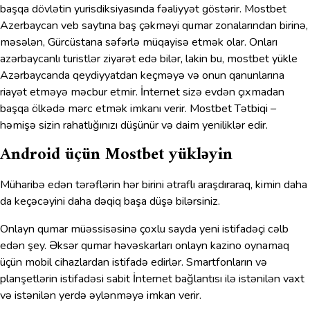
başqa dövlətin yurisdiksiyasında fəaliyyət göstərir. Mostbet
Azerbaycan veb saytına baş çəkməyi qumar zonalarından birinə,
məsələn, Gürcüstana səfərlə müqayisə etmək olar. Onları
azərbaycanlı turistlər ziyarət edə bilər, lakin bu, mostbet yükle
Azərbaycanda qeydiyyatdan keçməyə və onun qanunlarına
riayət etməyə məcbur etmir. İnternet sizə evdən çıxmadan
başqa ölkədə mərc etmək imkanı verir. Mostbet Tətbiqi –
həmişə sizin rahatlığınızı düşünür və daim yeniliklər edir.
Android üçün Mostbet yükləyin
Müharibə edən tərəflərin hər birini ətraflı araşdıraraq, kimin daha
da keçəcəyini daha dəqiq başa düşə bilərsiniz.
Onlayn qumar müəssisəsinə çoxlu sayda yeni istifadəçi cəlb
edən şey. Əksər qumar həvəskarları onlayn kazino oynamaq
üçün mobil cihazlardan istifadə edirlər. Smartfonların və
planşetlərin istifadəsi sabit İnternet bağlantısı ilə istənilən vaxt
və istənilən yerdə əylənməyə imkan verir.