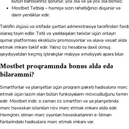
bütün bahisləriniz qorunur, yox ola və ya yox ola bilməz.
Mostbet Tətbiqi – həmişə sizin rahatlığınızı düşünür və
daim yeniliklər edir.
Təklifin ölçüsü və istifadə şərtləri administrasiya tərəfindən fərdi
olaraq təyin edilir. Tətil və yaddaqalan tarixlər üçün onlayn
qumar platforması eksklüziv promosyonlar və əlavə vəsait əldə
etmək imkanı təklif edir. Yalnız öz hesabına daxil olmuş
qeydiyyatdan keçmiş iştirakçılar maliyyə əməliyyatı apara bilər.
Mostbet proqramında bonus əldə edə
bilərəmmi?
Smartfonlar və planşetlər üçün proqram paketi hadisələrə mərc
etmək üçün lazım olan bütün funksiyaların mövcudluğunu təmin
edir. Mostbet indir, o zaman öz smartfon və ya planşetində
mərc həvəskarı istənilən növ mərc etmək imkanı əldə edir.
Həmçinin, idman mərc oyunları həvəskarlarının e-İdman
fənlərindəki hadisələrə mərc etmək imkanı var.