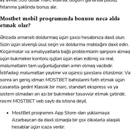
ay əvvəl 300 dollar mərc edərsə, doğum günündə pulsuz
fırlanma şəklində bonus alır.
Mostbet mobil proqramında bonusu necə əldə
etmək olar?
Ərizədə əmanəti doldurmaq üçün şəxsi hesabınıza daxil olun.
Sizin üçün əlverişli üsul seçin və doldurma məbləğini daxil edin.
Köçürmələr və əməliyyatlarla bağlı problemlərin qarşısını almaq
üçün bukmeker kontoru işçiləri üçün elan edilmiş və real
məlumatların tam uyğunluğundan əmin olmaq vacibdir.
İstifadəçi məlumatları yayılmır və üçüncü şəxslərə ötürülmür. Və
sonra ən geniş idman MOSTBET bahislərini fəth etmək üçün
cəsarətlə gedin! Klassik bir mərc, standart ekspress və ya
sistem olmadan ən azı bir bukmeker təsəvvür etmək çətindir,
rəsmi MOSTBET veb saytı da istisna deyil.
MostBet proqramını App Store-dan yükləməyə
Azərbaycan da daxil olmaqla bir çox ölkələrlə əlaqəli
hesablar üçün icazə verilir.