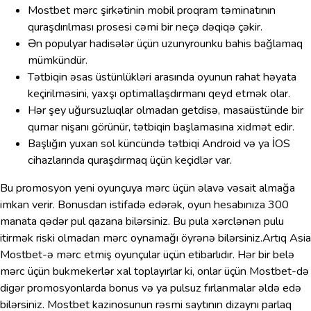
Mostbet mərc şirkətinin mobil proqram təminatının
quraşdırılması prosesi cəmi bir neçə dəqiqə çəkir.
Ən populyar hadisələr üçün uzunyrounku bahis bağlamaq
mümkündür.
Tətbiqin əsas üstünlükləri arasında oyunun rahat həyata
keçirilməsini, yaxşı optimallaşdırmanı qeyd etmək olar.
Hər şey uğursuzluqlar olmadan getdisə, masaüstünde bir
qumar nişanı görünür, tətbiqin başlamasına xidmət edir.
Başlığın yuxarı sol küncündə tətbiqi Android və ya İOS
cihazlarında quraşdırmaq üçün keçidlər var.
Bu promosyon yeni oyunçuya mərc üçün əlavə vəsait almağa
imkan verir. Bonusdan istifadə edərək, oyun hesabınıza 300
manata qədər pul qazana bilərsiniz. Bu pula xərclənən pulu
itirmək riski olmadan mərc oynamağı öyrənə bilərsiniz.Artıq Asia
Mostbet-ə mərc etmiş oyunçular üçün etibarlıdır. Hər bir belə
mərc üçün bukmekerlər xal toplayırlar ki, onlar üçün Mostbet-də
digər promosyonlarda bonus və ya pulsuz fırlanmalar əldə edə
bilərsiniz. Mostbet kazinosunun rəsmi saytının dizaynı parlaq