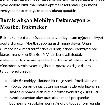
qeyd edildiyi kimi, məlumatın optimallaşdırılması üçün mobil
versiyada əsas menyu standart olaraq qapatılır.
Burak Ahşap Mobilya Dekorasyon »
Mostbet Bukmeker
Bukmeker kontoru mövcud qanunvericiliyə tam uyğun fəaliyyət
göstərdiyi üçün Mostbet app quraşdırmağa dəyər. Onun
Curacao hökuməti tərəfindən verilmiş etibarlı lisenziyası var.
İdarəetmə şirkəti StarBet N.V.-dir, bunu altbilgidəki
məlumatlardan öyrənmək olar. Platforma 40-dan çox dilə, o
cümlədən Azərbaycan, ingilis, rus, qazax və digər dillərə
tərcümə edilmişdir.
Lakin öz mahiyyətlərində bir neçə vacib fərqliliklər var.
Mobil proqramda siz bütün bonusları əldə edə bilərsiniz,
saytda qüvvədə olan bütün promosyonlara çıxışınız var.
Azərbaycandan olan qumarbaz mobil proqramlar
bölməsinə keçdikdən sonra Android loqosu formasında