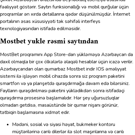
fəaliyyət göstərir. Saytın funksionallığı və mobil qurğular üçün
proqramlar ən xırda detallarına qədər düşünülmüşdür. İnternet
portalının əsas xüsusiyyəti tək səhifəli interfeys
texnologiyasından istifadə edilməsidir.
Mostbet yukle rəsmi saytından
MostBet proqramını App Store-dan yükləməyə Azərbaycan da
daxil olmaqla bir çox ölkələrlə əlaqəli hesablar üçün icazə verilir.
Azərbaycandan olan qumarbaz Mostbet indir IOS əməliyyat
sistemi ilə işləyən mobil cihazda sonra siz proqram paketini
smartfon və ya planşetdə quraşdırmağa davam edə bilərsiniz.
Faylların quraşdırılması paketini yüklədikdən sonra istifadəçi
quraşdırma prosesinə başlamalıdır. Hər şey uğursuzluqlar
olmadan getdisə, masaüstünde bir qumar nişanı görünür,
tətbiqin başlamasına xidmət edir.
Mədəni, sosial və siyasi həyat, bukmeker kontoru
müştərilərinə canlı dilerlər ilə slot maşınlarına və canlı