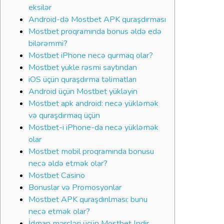
eksilər
Android-də Mostbet APK quraşdırması
Mostbet proqramında bonus əldə edə
bilərəmmi?
Mostbet iPhone necə qurmaq olar?
Mostbet yukle rəsmi saytından
iOS üçün quraşdırma təlimatları
Android üçün Mostbet yükləyin
Mostbet apk android: necə yükləmək
və quraşdırmaq üçün
Mostbet-i iPhone-da necə yükləmək
olar
Mostbet mobil proqramında bonusu
necə əldə etmək olar?
Mostbet Casino
Bonuslar və Promosyonlar
Mostbet APK quraşdırılması: bunu
necə etmək olar?
İdman mərcləri üçün Mostbet Indir