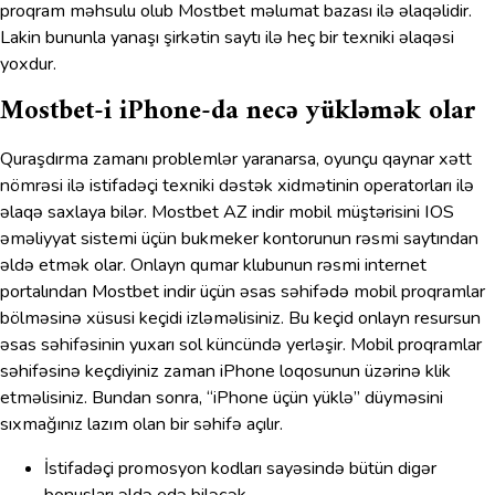
proqram məhsulu olub Mostbet məlumat bazası ilə əlaqəlidir.
Lakin bununla yanaşı şirkətin saytı ilə heç bir texniki əlaqəsi
yoxdur.
Mostbet-i iPhone-da necə yükləmək olar
Quraşdırma zamanı problemlər yaranarsa, oyunçu qaynar xətt
nömrəsi ilə istifadəçi texniki dəstək xidmətinin operatorları ilə
əlaqə saxlaya bilər. Mostbet AZ indir mobil müştərisini IOS
əməliyyat sistemi üçün bukmeker kontorunun rəsmi saytından
əldə etmək olar. Onlayn qumar klubunun rəsmi internet
portalından Mostbet indir üçün əsas səhifədə mobil proqramlar
bölməsinə xüsusi keçidi izləməlisiniz. Bu keçid onlayn resursun
əsas səhifəsinin yuxarı sol küncündə yerləşir. Mobil proqramlar
səhifəsinə keçdiyiniz zaman iPhone loqosunun üzərinə klik
etməlisiniz. Bundan sonra, “iPhone üçün yüklə” düyməsini
sıxmağınız lazım olan bir səhifə açılır.
İstifadəçi promosyon kodları sayəsində bütün digər