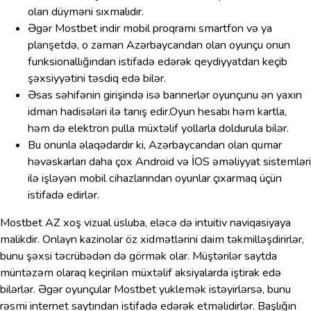
olan düyməni sıxmalıdır.
Əgər Mostbet indir mobil proqramı smartfon və ya
planşetdə, o zaman Azərbaycandan olan oyunçu onun
funksionallığından istifadə edərək qeydiyyatdan keçib
şəxsiyyətini təsdiq edə bilər.
Əsas səhifənin girişində isə bannerlər oyunçunu ən yaxın
idman hadisələri ilə tanış edir.Oyun hesabı həm kartla,
həm də elektron pulla müxtəlif yollarla doldurula bilər.
Bu onunla əlaqədardır ki, Azərbaycandan olan qumar
həvəskarları daha çox Android və İOS əməliyyat sistemləri
ilə işləyən mobil cihazlarından oyunlar çıxarmaq üçün
istifadə edirlər.
Mostbet AZ xoş vizual üsluba, eləcə də intuitiv naviqasiyaya
malikdir. Onlayn kazinolar öz xidmətlərini daim təkmilləşdirirlər,
bunu şəxsi təcrübədən də görmək olar. Müştərilər saytda
müntəzəm olaraq keçirilən müxtəlif aksiyalarda iştirak edə
bilərlər. Əgər oyunçular Mostbet yuklemək istəyirlərsə, bunu
rəsmi internet saytından istifadə edərək etməlidirlər. Başlığın