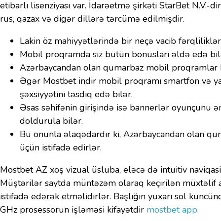
etibarlı lisenziyası var. İdarəetmə şirkəti StarBet N.V.
rus, qazax və digər dillərə tərcümə edilmişdir.
Lakin öz mahiyyətlərində bir neçə vacib fərqliliklər
Mobil proqramda siz bütün bonusları əldə edə bilə
Azərbaycandan olan qumarbaz mobil proqramlar b
Əgər Mostbet indir mobil proqramı smartfon və ya
şəxsiyyətini təsdiq edə bilər.
Əsas səhifənin girişində isə bannerlər oyunçunu ən
doldurula bilər.
Bu onunla əlaqədardır ki, Azərbaycandan olan quma
üçün istifadə edirlər.
Mostbet AZ xoş vizual üsluba, eləcə də intuitiv naviqas
Müştərilər saytda müntəzəm olaraq keçirilən müxtəlif a
istifadə edərək etməlidirlər. Başlığın yuxarı sol künc
GHz prosessorun işləməsi kifayətdir
mostbet app
.