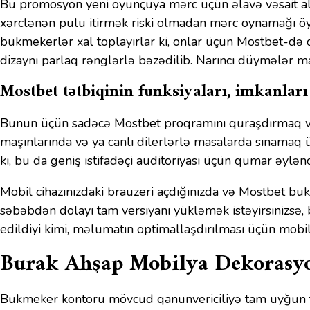
Bu promosyon yeni oyunçuya mərc üçün əlavə vəsait alm
xərclənən pulu itirmək riski olmadan mərc oynamağı öyr
bukmekerlər xal toplayırlar ki, onlar üçün Mostbet-də 
dizaynı parlaq rənglərlə bəzədilib. Narıncı düymələr mav
Mostbet tətbiqinin funksiyaları, imkanları 
Bunun üçün sadəcə Mostbet proqramını quraşdırmaq və y
maşınlarında və ya canlı dilerlərlə masalarda sınamaq 
ki, bu da geniş istifadəçi auditoriyası üçün qumar əylənc
Mobil cihazınızdaki brauzeri açdığınızda və Mostbet buk
səbəbdən dolayı tam versiyanı yükləmək istəyirsinizsə
edildiyi kimi, məlumatın optimallaşdırılması üçün mobil
Burak Ahşap Mobilya Dekorasy
Bukmeker kontoru mövcud qanunvericiliyə tam uyğun f