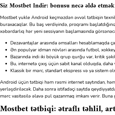
Siz Mostbet Indir: bonusu necə əldə etmək
Mostbet yukle Android keçməzdən əvvəl tətbiqin texniki
buraxacaqlar. Bu baş verdiyində, proqramı başlatdığınız
xəbərdarlıq hər yeni sessiyanın başlamasında görsənəc
Dezavantajlar arasında əmsalları hesablamaqda çəti
Ən populyar idman növləri arasında futbol, ​​xokkey
Bazarında indi iki böyük qrup qurğu var, kritik şək
Bu, internetə çıxış üçün sabit kanal olduqda, daha 
Klassik bir mərc, standart ekspress və ya sistem o
Android üçün tətbiqi həm rəsmi internet saytından, hə
yerləşdiriləcək. Daha sonra istifadəçi saytda qeydiyyat
mərc vasitəsilə əlavə pul qazanmaq imkanı verir. Buna 
Mostbet tətbiqi: ətraflı təhlil, ar