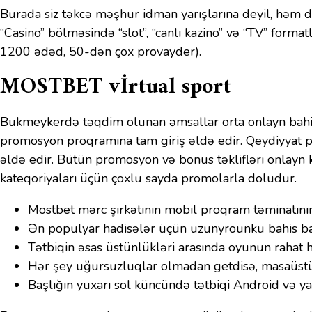
Burada siz təkcə məşhur idman yarışlarına deyil, həm d
“Casino” bölməsində “slot”, “canlı kazino” və “TV” forma
1200 ədəd, 50-dən çox provayder).
MOSTBET vİrtual sport
Bukmeykerdə təqdim olunan əmsallar orta onlayn bahis b
promosyon proqramına tam giriş əldə edir. Qeydiyyat 
əldə edir. Bütün promosyon və bonus təklifləri onlayn
kateqoriyaları üçün çoxlu sayda promolarla doludur.
Mostbet mərc şirkətinin mobil proqram təminatının
Ən populyar hadisələr üçün uzunyrounku bahis
Tətbiqin əsas üstünlükləri arasında oyunun rahat h
Hər şey uğursuzluqlar olmadan getdisə, masaüstün
Başlığın yuxarı sol küncündə tətbiqi Android və y