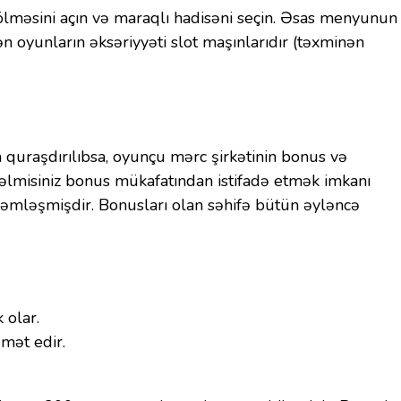
bölməsini açın və maraqlı hadisəni seçin. Əsas menyunun
ən oyunların əksəriyyəti slot maşınlarıdır (təxminən
quraşdırılıbsa, oyunçu mərc şirkətinin bonus və
lmisiniz bonus mükafatından istifadə etmək imkanı
cəmləşmişdir. Bonusları olan səhifə bütün əyləncə
 olar.
mət edir.