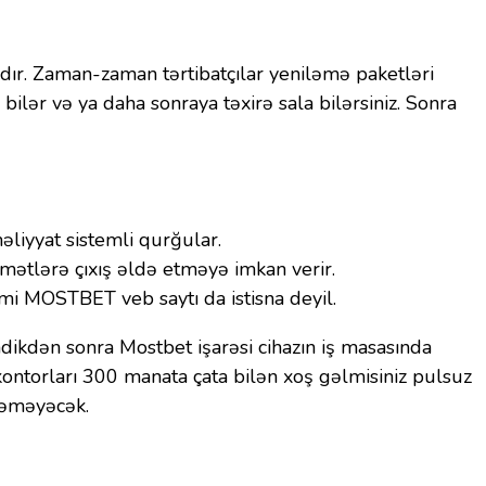
dır. Zaman-zaman tərtibatçılar yeniləmə paketləri
ilər və ya daha sonraya təxirə sala bilərsiniz. Sonra
əliyyat sistemli qurğular.
idmətlərə çıxış əldə etməyə imkan verir.
smi MOSTBET veb saytı da istisna deyil.
ikdən sonra Mostbet işarəsi cihazın iş masasında
 kontorları 300 manata çata bilən xoş gəlmisiniz pulsuz
ləməyəcək.