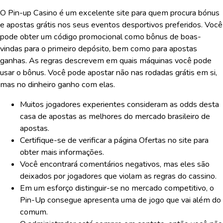
O Pin-up Casino é um excelente site para quem procura bónus
e apostas grátis nos seus eventos desportivos preferidos. Você
pode obter um código promocional como bônus de boas-
vindas para o primeiro depósito, bem como para apostas
ganhas. As regras descrevem em quais máquinas você pode
usar o bônus. Você pode apostar não nas rodadas grátis em si,
mas no dinheiro ganho com elas.
Muitos jogadores experientes consideram as odds desta
casa de apostas as melhores do mercado brasileiro de
apostas.
Certifique-se de verificar a página Ofertas no site para
obter mais informações.
Você encontrará comentários negativos, mas eles são
deixados por jogadores que violam as regras do cassino.
Em um esforço distinguir-se no mercado competitivo, o
Pin-Up consegue apresenta uma de jogo que vai além do
comum.