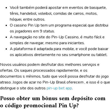
Você também poderá apostar em eventos de basquete,
tênis, handebol, voleibol, corridas de carros, motos,
hóquei, entre outros.
O cassino Pin Up tem um programa especial que distribui
os jogadores em 9 status.
A navegação no site do Pin-Up Cassino, é muito fácil e
simples de navegar, mesmo para iniciantes.
A plataforma é adaptada para mobile, e você pode baixar
os aplicativos diretamente no seu smartphone ou tablet.
Novos usuários podem desfrutar dos melhores serviços e
ofertas. Os saques processados rapidamente, e os
documentos s mínimos, tudo que você possa desfrutar do jogo
atraso. Jogos de azar no Pin-Up Brasil oferecem , e isso é o que
distingue o site dos outros
pin-up bet app
.
Posso obter um bônus sem depósito com
o código promocional Pin Up?