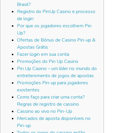
Brasil?
Registro do PinUp Casino e processo
de login
Por que os jogadores escolhem Pin
Up?
Ofertas de Bónus de Casino Pin-up &
Apostas Grátis
Fazer login em sua conta
Promoções do Pin Up Casino
Pin Up Casino – um líder no mundo do
entretenimento de jogos de apostas
Promoções Pin-up para jogadores
existentes
Como faço para criar uma conta?
Regras de registro de cassino
Cassino ao vivo no Pin-Up
Mercados de aposta disponíveis no
Pin-up
Todos os jogos do cassino estão