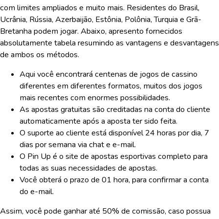
com limites ampliados e muito mais. Residentes do Brasil,
Ucrânia, Rússia, Azerbaijão, Estônia, Polônia, Turquia e Grã-
Bretanha podem jogar. Abaixo, apresento fornecidos
absolutamente tabela resumindo as vantagens e desvantagens
de ambos os métodos.
Aqui você encontrará centenas de jogos de cassino
diferentes em diferentes formatos, muitos dos jogos
mais recentes com enormes possibilidades.
As apostas gratuitas são creditadas na conta do cliente
automaticamente após a aposta ter sido feita.
O suporte ao cliente está disponível 24 horas por dia, 7
dias por semana via chat e e-mail.
O Pin Up é o site de apostas esportivas completo para
todas as suas necessidades de apostas.
Você obterá o prazo de 01 hora, para confirmar a conta
do e-mail.
Assim, você pode ganhar até 50% de comissão, caso possua