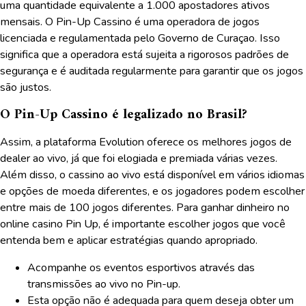
uma quantidade equivalente a 1.000 apostadores ativos
mensais. O Pin-Up Cassino é uma operadora de jogos
licenciada e regulamentada pelo Governo de Curaçao. Isso
significa que a operadora está sujeita a rigorosos padrões de
segurança e é auditada regularmente para garantir que os jogos
são justos.
O Pin-Up Cassino é legalizado no Brasil?
Assim, a plataforma Evolution oferece os melhores jogos de
dealer ao vivo, já que foi elogiada e premiada várias vezes.
Além disso, o cassino ao vivo está disponível em vários idiomas
e opções de moeda diferentes, e os jogadores podem escolher
entre mais de 100 jogos diferentes. Para ganhar dinheiro no
online casino Pin Up, é importante escolher jogos que você
entenda bem e aplicar estratégias quando apropriado.
Acompanhe os eventos esportivos através das
transmissões ao vivo no Pin-up.
Esta opção não é adequada para quem deseja obter um