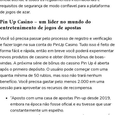
requisitos de segurança de modo confiavel para a plataforma
de jogos de azar.
Pin Up Casino – um líder no mundo do
entretenimento de jogos de apostas
Você só precisa passar pelo processo de registro e verificação
e fazer login na sua conta do PinUp Casino. Tudo isso é feito de
forma fácil e rápida, então em breve você poderá experimentar
novos produtos de cassino e obter ótimos bônus de boas-
vindas. A próxima série de bônus do cassino Pin Up é aberta
após o primeiro depósito. O usuário pode começar com uma
quantia mínima de 50 rublos, mas isso não trará nenhum
benefício. Você precisa gastar pelo menos 2.000 em uma
sessão para aproveitar os recursos de recompensa.
“Aposto com uma casa de apostas Pin-up desde 2019,
embora na época não fosse oficial e eu tivesse que usar
constantemente um espelho.