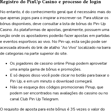
Registro do PinUp Casino e processo de login
No entanto, é do conhecimento geral que é necessário mais do
que apenas jogos para o inspirar a inscrever-se. Para utilizar os
bónus disponíveis, deve consultar a lista de bónus do Pin-Up
Casino. As plataformas de apostas, geralmente, possuem uma
seção onde os apostadores poderão fazer apostas em partidas
e eventos esportivos ao vivo. No Pin-up, esta seção pode ser
acessada através do link de atalho “Ao Vivo” localizado na barra
de categorias na parte superior do site.
Os jogadores de cassino online Pinup podem aproveitar
uma ampla gama de bônus e promoções.
E só depois disso você pode clicar no botão para baixar o
Pin Up, e em um minuto o download começará.
Não se esqueça dos códigos promocionais Pinup, que
podem ser encontrados nas avaliações do cassino ou no
canal Club Pin Up Telegram.
O requisito de aposta para este bônus é 35 vezes o valor do