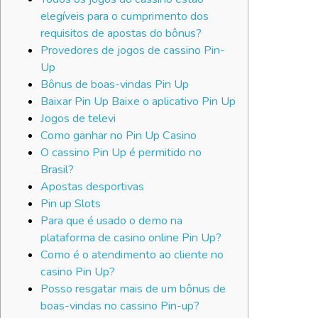
elegíveis para o cumprimento dos
requisitos de apostas do bônus?
Provedores de jogos de cassino Pin-
Up
Bônus de boas-vindas Pin Up
Baixar Pin Up Baixe o aplicativo Pin Up
Jogos de televi
Como ganhar no Pin Up Casino
O cassino Pin Up é permitido no
Brasil?
Apostas desportivas
Pin up Slots
Para que é usado o demo na
plataforma de casino online Pin Up?
Como é o atendimento ao cliente no
casino Pin Up?
Posso resgatar mais de um bônus de
boas-vindas no cassino Pin-up?