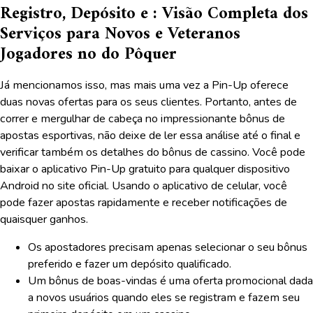
Registro, Depósito e : Visão Completa dos
Serviços para Novos e Veteranos
Jogadores no do Pôquer
Já mencionamos isso, mas mais uma vez a Pin-Up oferece
duas novas ofertas para os seus clientes. Portanto, antes de
correr e mergulhar de cabeça no impressionante bônus de
apostas esportivas, não deixe de ler essa análise até o final e
verificar também os detalhes do bônus de cassino. Você pode
baixar o aplicativo Pin-Up gratuito para qualquer dispositivo
Android no site oficial. Usando o aplicativo de celular, você
pode fazer apostas rapidamente e receber notificações de
quaisquer ganhos.
Os apostadores precisam apenas selecionar o seu bônus
preferido e fazer um depósito qualificado.
Um bônus de boas-vindas é uma oferta promocional dada
a novos usuários quando eles se registram e fazem seu