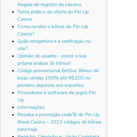
Regras de registro de cassino
Teste prático da oferta do Pin Up
Casino
Como recebo o bônus do Pin-Up
Casino?
Quão obrigatória é a verificação no
site?
Opinião do usuário – poste a sua
própria análise do bônus!
Código promocional BetSul: Bônus de
boas-vindas 100% até R$200 no
primeiro depósito em esportes
Provedores e software de jogos Pin
Up
Informações:
Receba a promoção code🚀 do Pin Up
Brasil Casino – 2023 códigos de bônus
para hoje
Registro, Depósito e : Visão Completa