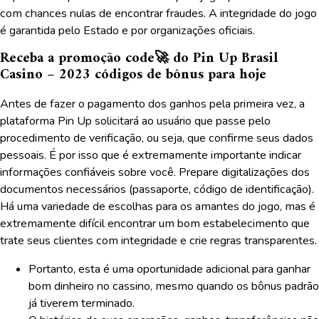
com chances nulas de encontrar fraudes. A integridade do jogo
é garantida pelo Estado e por organizações oficiais.
Receba a promoção code🚀 do Pin Up Brasil
Casino – 2023 códigos de bônus para hoje
Antes de fazer o pagamento dos ganhos pela primeira vez, a
plataforma Pin Up solicitará ao usuário que passe pelo
procedimento de verificação, ou seja, que confirme seus dados
pessoais. É por isso que é extremamente importante indicar
informações confiáveis ​​sobre você. Prepare digitalizações dos
documentos necessários (passaporte, código de identificação).
Há uma variedade de escolhas para os amantes do jogo, mas é
extremamente difícil encontrar um bom estabelecimento que
trate seus clientes com integridade e crie regras transparentes.
Portanto, esta é uma oportunidade adicional para ganhar
bom dinheiro no cassino, mesmo quando os bônus padrão
já tiverem terminado.