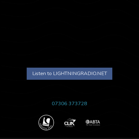
Home
Itinerary
Gallery
Activities
Events
Faqs
Newsletter
Hype Coiffure Hair Salon
Listen to LIGHTNINGRADIO.NET
Contact
07306 373728