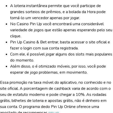
A loteria instantânea permite que você participe de
grandes sorteios de prêmios, e a bolada da Hora pode
torná-lo um vencedor apenas por jogar.
No Casino Pin Up você encontrará uma considerável
variedade de jogos que estão apenas esperando pelo seu
clique.
Pin Up Casino & Bet entrar, basta acessar o site oficial e
fazer o login com sua conta registrada.
Com ele, é possível jogar alguns dos slots mais populares
do momento.
Além disso, o é otimizado móveis, por isso, você pode
esperar de jogo problemas, em movimento.
Essa promoção na taxa móvel do aplicativo, no conhecido e no
site oficial. A porcentagem de cashback varia de acordo com o
seu de estatuto moderno e pode chegar a 10%. As rodadas
grátis, bilhetes de loteria e apostas grátis, não é dinheiro em
sua conta. O programa dedo Pin Up Online oferece uma
apostado de recompensas
pin up
.