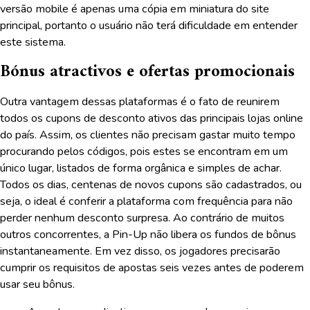
versão mobile é apenas uma cópia em miniatura do site
principal, portanto o usuário não terá dificuldade em entender
este sistema.
Bónus atractivos e ofertas promocionais
Outra vantagem dessas plataformas é o fato de reunirem
todos os cupons de desconto ativos das principais lojas online
do país. Assim, os clientes não precisam gastar muito tempo
procurando pelos códigos, pois estes se encontram em um
único lugar, listados de forma orgânica e simples de achar.
Todos os dias, centenas de novos cupons são cadastrados, ou
seja, o ideal é conferir a plataforma com frequência para não
perder nenhum desconto surpresa. Ao contrário de muitos
outros concorrentes, a Pin-Up não libera os fundos de bônus
instantaneamente. Em vez disso, os jogadores precisarão
cumprir os requisitos de apostas seis vezes antes de poderem
usar seu bônus.