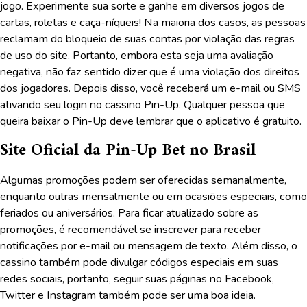
jogo. Experimente sua sorte e ganhe em diversos jogos de
cartas, roletas e caça-níqueis! Na maioria dos casos, as pessoas
reclamam do bloqueio de suas contas por violação das regras
de uso do site. Portanto, embora esta seja uma avaliação
negativa, não faz sentido dizer que é uma violação dos direitos
dos jogadores. Depois disso, você receberá um e-mail ou SMS
ativando seu login no cassino Pin-Up. Qualquer pessoa que
queira baixar o Pin-Up deve lembrar que o aplicativo é gratuito.
Site Oficial da Pin-Up Bet no Brasil
Algumas promoções podem ser oferecidas semanalmente,
enquanto outras mensalmente ou em ocasiões especiais, como
feriados ou aniversários. Para ficar atualizado sobre as
promoções, é recomendável se inscrever para receber
notificações por e-mail ou mensagem de texto. Além disso, o
cassino também pode divulgar códigos especiais em suas
redes sociais, portanto, seguir suas páginas no Facebook,
Twitter e Instagram também pode ser uma boa ideia.